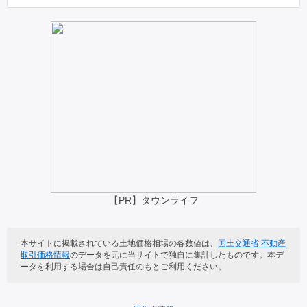
笠岡市
井原市
長船町服部
長船町福里
総社市
高梁市
長船町牛文
邑久町大窪
新見市
備前市
長船町磯上
邑久町百田
瀬戸内市
赤磐市
長船町飯井
長船町東須恵
真庭市
美作市
牛窓町長浜
長船町西須恵
浅口市
和気町
【PR】タウンライフ
邑久町庄田
邑久町向山
早島町
里庄町
本サイトに掲載されている土地価格相場の各数値は、
国土交通省 不動産
邑久町福中
邑久町宗三
取引価格情報
のデータを元に当サイトで独自に集計したものです。本デ
矢掛町
新庄村
ータを利用する場合は自己責任のもとご利用ください。
牛窓町鹿忍
邑久町北島
鏡野町
勝央町