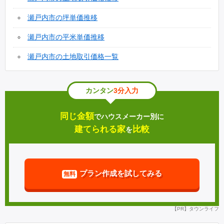
邑久町豊原
長船町八日市
瀬戸内市の坪単価推移
瀬戸内市の平米単価推移
邑久町下山田
邑久町豆田
瀬戸内市の土地取引価格一覧
邑久町箕輪
長船町長船
カンタン
3分入力
長船町服部
長船町福里
同じ金額
でハウスメーカー別に
長船町牛文
邑久町大窪
建てられる家
比較
を
長船町磯上
邑久町百田
プラン作成を試してみる
無料
長船町飯井
長船町東須恵
牛窓町長浜
長船町西須恵
【PR】タウンライフ