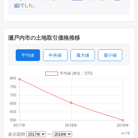
細
)でした。
瀬戸内市の土地取引価格推移
平均値
中央値
最大値
最小値
n=76
表示期間
〜