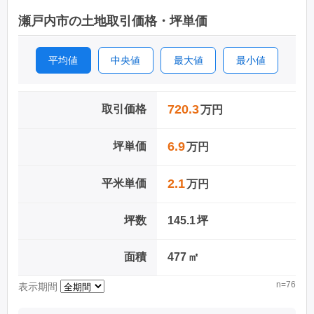
邑久町庄田
邑久町向山
瀬戸内市の土地取引価格・坪単価
邑久町福中
邑久町宗三
平均値
中央値
最大値
最小値
牛窓町鹿忍
邑久町北島
720.3
取引価格
万円
邑久町福谷
邑久町北池
6.9
坪単価
万円
邑久町下笠加
邑久町上笠加
2.1
平米単価
万円
邑久町福山
坪数
145.1
坪
面積
477
㎡
n=76
表示期間