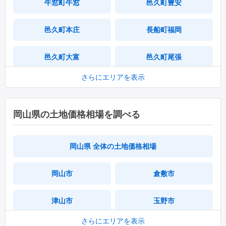
牛窓町牛窓
邑久町豊安
邑久町本庄
長船町福岡
邑久町大富
邑久町尾張
さらにエリアを表示
邑久町尻海
邑久町福元
邑久町虫明
邑久町山田庄
岡山県の土地価格相場を調べる
邑久町山手
長船町土師
岡山県 全体の土地価格相場
邑久町豊原
長船町八日市
岡山市
倉敷市
邑久町下山田
邑久町豆田
津山市
玉野市
邑久町箕輪
長船町長船
さらにエリアを表示