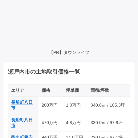
【PR】タウンライフ
瀬戸内市の土地取引価格一覧
エリア
価格
坪単価
面積/坪数
長船町八日
200万円
1.9万円
340.0㎡ / 105.3坪
市
長船町八日
470万円
4.8万円
330.0㎡ / 97.9坪
市
邑久町豊安
940万円
14.0万円
220.0㎡ / 67.1坪