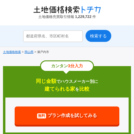
土地価格売買取引情報
1,229,722
件
土地価格検索
>
岡山県
>
瀬戸内市
カンタン
3分入力
同じ金額
でハウスメーカー別に
建てられる家
比較
を
プラン作成を試してみる
無料