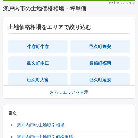
【PR】タウンライフ
瀬戸内市の土地価格相場・坪単価
土地価格相場をエリアで絞り込む
牛窓町牛窓
邑久町豊安
邑久町本庄
長船町福岡
邑久町大富
邑久町尾張
さらにエリアを表示
邑久町尻海
邑久町福元
目次
邑久町虫明
邑久町山田庄
瀬戸内市の土地取引相場
邑久町山手
長船町土師
瀬戸内市の土地取引価格推移