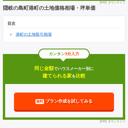
【PR】タウンライフ
隠岐の島町港町の土地価格相場・坪単価
目次
港町の土地取引相場
カンタン
3分入力
同じ金額
でハウスメーカー別に
建てられる家
比較
を
プラン作成を試してみる
無料
【PR】タウンライフ