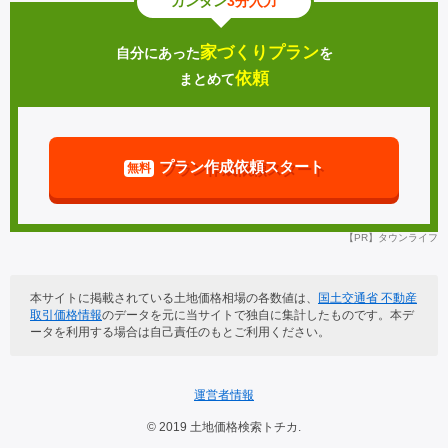
カンタン
3分入力
江津市
雲南市
布施
那久
家づくりプラン
自分にあった
を
奥出雲町
飯南町
依頼
まとめて
久見
代
川本町
美郷町
東町
中村
プラン作成依頼スタート
無料
邑南町
津和野町
池田
小路
吉賀町
海士町
【PR】タウンライフ
上西
湊
西ノ島町
知夫村
本サイトに掲載されている土地価格相場の各数値は、
国土交通省 不動産
取引価格情報
のデータを元に当サイトで独自に集計したものです。本デ
都万
西田
ータを利用する場合は自己責任のもとご利用ください。
隠岐の島町
北方
運営者情報
© 2019 土地価格検索トチカ.