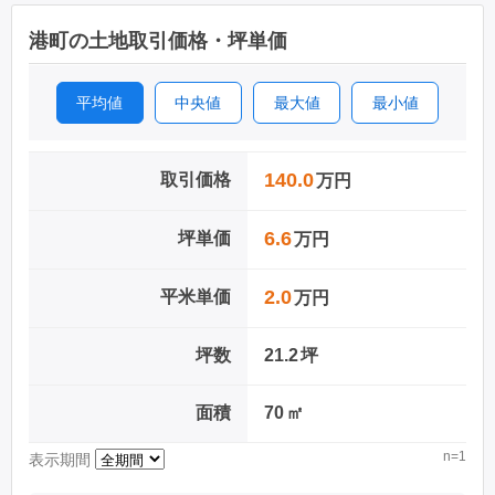
港町の土地取引価格・坪単価
平均値
中央値
最大値
最小値
140.0
取引価格
万円
6.6
坪単価
万円
2.0
平米単価
万円
坪数
21.2
坪
面積
70
㎡
n=1
表示期間