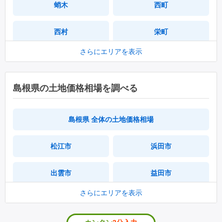
蛸木
西町
西村
栄町
さらにエリアを表示
港町
平
加茂
東郷
島根県の土地価格相場を調べる
原田
岬町
島根県 全体の土地価格相場
城北町
中町
松江市
浜田市
有木
郡
出雲市
益田市
津戸
苗代田
さらにエリアを表示
大田市
安来市
大久
下西