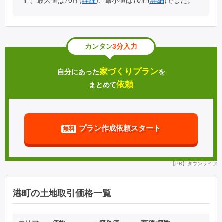
㎡、最大値は70㎡(
詳細
)、最小値は70㎡(
詳細
)でした。
カンタン
3分入力
家づくりプラン
自分にあった
を
依頼
まとめて
プラン作成依頼スタート
無料
【PR】タウンライフ
港町の土地取引価格一覧