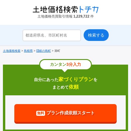
土地価格売買取引情報
1,229,722
件
土地価格検索
>
島根県
>
隠岐の島町
>
港町
カンタン
3分入力
家づくりプラン
自分にあった
を
依頼
まとめて
プラン作成依頼スタート
無料