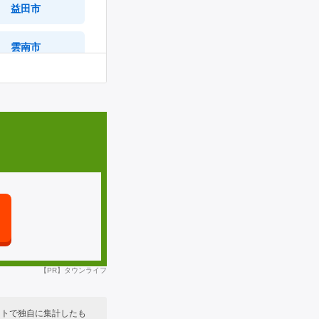
益田市
中須町
雲南市
中垣内町
美郷町
横田町
海士町
美都町宇津川
美濃地町
梅月町
多田町
【PR】タウンライフ
土井町
イトで独自に集計したも