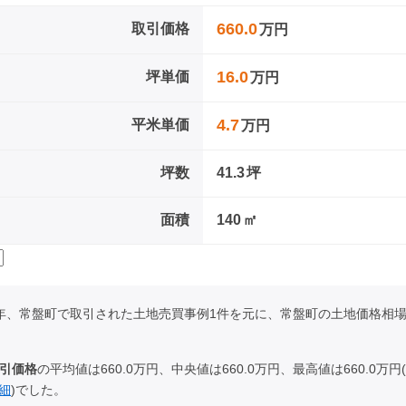
660.0
取引価格
万円
16.0
坪単価
万円
4.7
平米単価
万円
坪数
41.3
坪
面積
140
㎡
017年、常盤町で取引された土地売買事例1件を元に、常盤町の土地価格相
引価格
の平均値は660.0万円、中央値は660.0万円、最高値は660.0万円(
細
)でした。