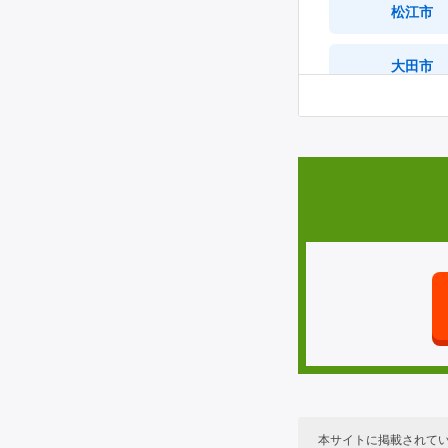
松江市
津田町
大田市
赤城町
奥出雲町
土田町
邑南町
高津町
西ノ島町
美都町都茂
栄町
神田町
虫追町
本サイトに掲載されて