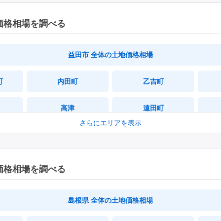
価格相場を調べる
益田市 全体の土地価格相場
町
内田町
乙吉町
高津
遠田町
さらにエリアを表示
かもしま北町
かもしま西町
東町
白上町
価格相場を調べる
木部町
西平原町
島根県 全体の土地価格相場
かもしま東町
須子町