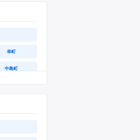
幸町
中島町
久城町
中吉田町
下本郷町
元町