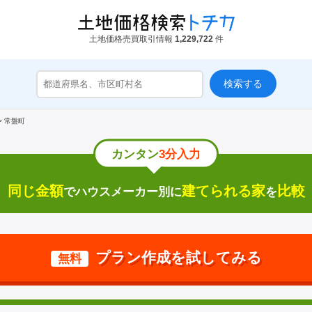
土地価格売買取引情報
1,229,722
件
>
常盤町
カンタン
3分入力
同じ金額
建てられる家
比較
でハウスメーカー別に
を
プラン作成を試してみる
無料