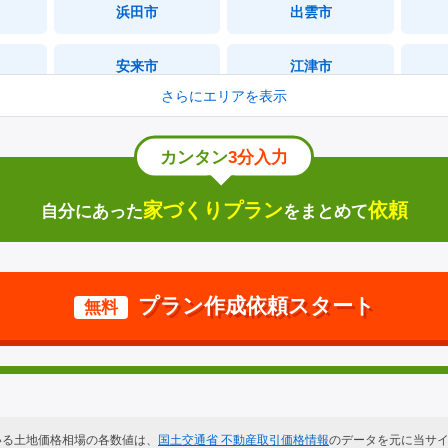
浜田市
出雲市
本町
常盤町
安来市
江津市
あけぼの東町
乙子町
さらにエリアを表示
飯南町
川本町
美都町笹倉
三宅町
カンタン
3分入力
津和野町
吉賀町
匹見町澄川
水分町
家づくりプラン
依頼
自分にあった
を
まとめて
知夫村
隠岐の島町
久々茂町
美都町山本
プラン作成依頼スタート
無料
匹見町道川
有明町
向横田町
美都町仙道
大谷町
美都町三谷
いる土地価格相場の各数値は、
国土交通省 不動産取引価格情報
のデータを元に当サ