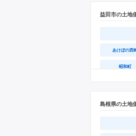
益田市の土地
あけぼの西
昭和町
七尾町
小浜町
島根県の土地
駅前町
匹見町匹見