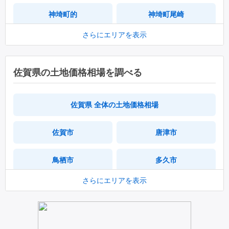
神埼町的
神埼町尾崎
さらにエリアを表示
神埼町竹
神埼町鶴
神埼町本告牟田
神埼町田道ヶ里
佐賀県の土地価格相場を調べる
千代田町境原
千代田町下西
佐賀県 全体の土地価格相場
千代田町直鳥
神埼町志波屋
佐賀市
唐津市
脊振町広滝
千代田町柳島
鳥栖市
多久市
千代田町渡瀬
神埼町神埼
さらにエリアを表示
伊万里市
武雄市
神埼町城原
神埼町永歌
鹿島市
小城市