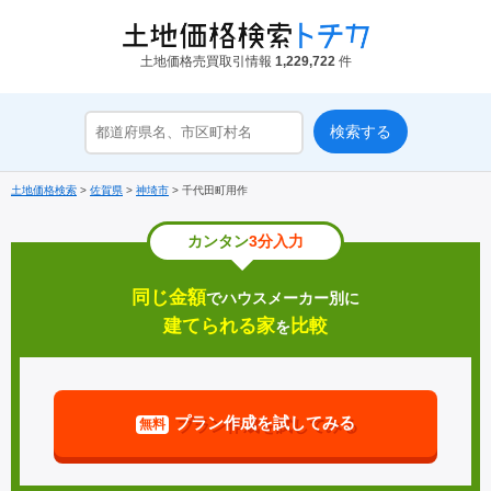
土地価格売買取引情報
1,229,722
件
土地価格検索
>
佐賀県
>
神埼市
>
千代田町用作
カンタン
3分入力
同じ金額
でハウスメーカー別に
建てられる家
比較
を
プラン作成を試してみる
無料