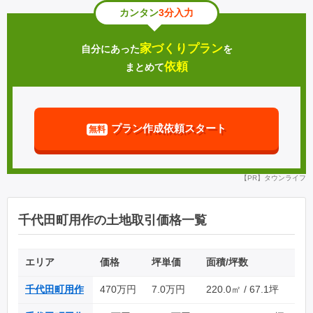
カンタン
3分入力
家づくりプラン
自分にあった
を
依頼
まとめて
プラン作成依頼スタート
無料
【PR】タウンライフ
千代田町用作の土地取引価格一覧
エリア
価格
坪単価
面積/坪数
千代田町用作
470万円
7.0万円
220.0㎡ / 67.1坪