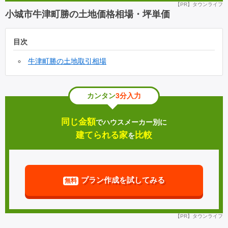
【PR】タウンライフ
小城市牛津町勝の土地価格相場・坪単価
目次
牛津町勝の土地取引相場
カンタン
3分入力
同じ金額
でハウスメーカー別に
建てられる家
比較
を
プラン作成を試してみる
無料
【PR】タウンライフ