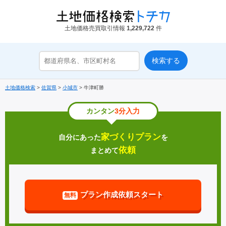
土地価格売買取引情報
1,229,722
件
土地価格検索
>
佐賀県
>
小城市
>
牛津町勝
カンタン
3分入力
家づくりプラン
自分にあった
を
依頼
まとめて
プラン作成依頼スタート
無料