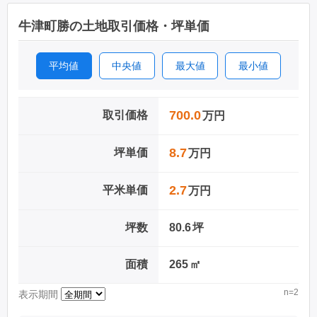
牛津町勝の土地取引価格・坪単価
平均値
中央値
最大値
最小値
700.0
取引価格
万円
8.7
坪単価
万円
2.7
平米単価
万円
坪数
80.6
坪
面積
265
㎡
n=2
表示期間