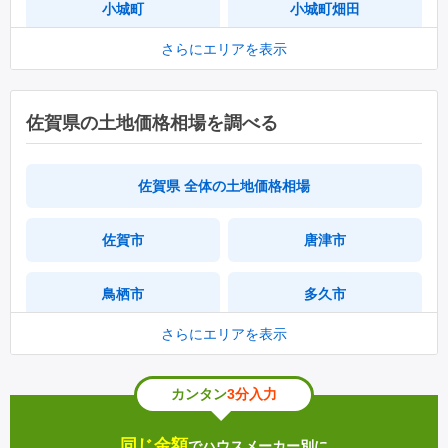
小城町
小城町畑田
さらにエリアを表示
三日月町久米
三日月町長神田
牛津町上砥川
牛津町下砥川
佐賀県の土地価格相場を調べる
小城町松尾
三日月町樋口
佐賀県 全体の土地価格相場
牛津町勝
芦刈町永田
佐賀市
唐津市
牛津町柿樋瀬
小城町岩蔵
鳥栖市
多久市
芦刈町三王崎
小城町晴気
さらにエリアを表示
伊万里市
武雄市
小城町船田
三日月町堀江
カンタン
3分入力
鹿島市
小城市
三日月町三ヶ島
芦刈町芦溝
同じ金額
でハウスメーカー別に