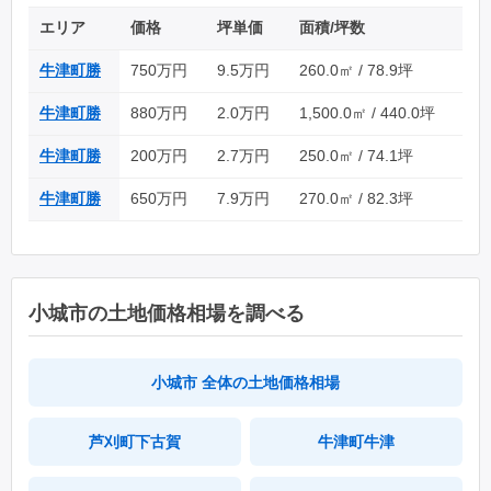
エリア
価格
坪単価
面積/坪数
牛津町勝
750万円
9.5万円
260.0㎡ / 78.9坪
牛津町勝
880万円
2.0万円
1,500.0㎡ / 440.0坪
牛津町勝
200万円
2.7万円
250.0㎡ / 74.1坪
牛津町勝
650万円
7.9万円
270.0㎡ / 82.3坪
小城市の土地価格相場を調べる
小城市 全体の土地価格相場
芦刈町下古賀
牛津町牛津