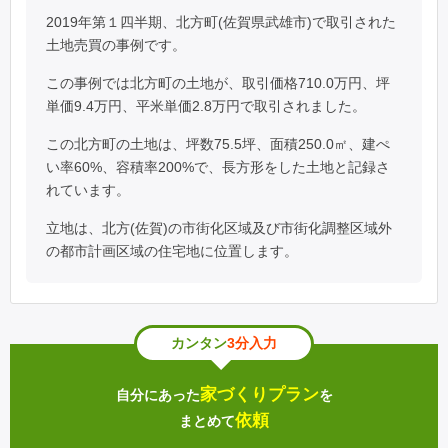
2019年第１四半期、北方町(佐賀県武雄市)で取引された
土地売買の事例です。
この事例では北方町の土地が、取引価格710.0万円、坪
単価9.4万円、平米単価2.8万円で取引されました。
この北方町の土地は、坪数75.5坪、面積250.0㎡、建ぺ
い率60%、容積率200%で、長方形をした土地と記録さ
れています。
立地は、北方(佐賀)の市街化区域及び市街化調整区域外
の都市計画区域の住宅地に位置します。
カンタン
3分入力
家づくりプラン
自分にあった
を
依頼
まとめて