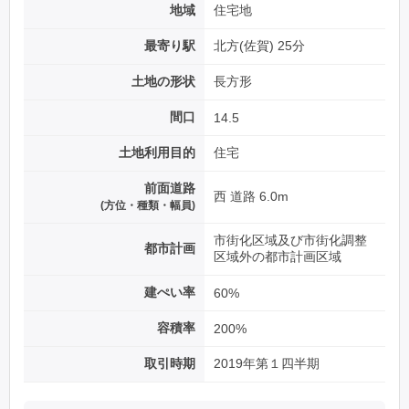
地域
住宅地
最寄り駅
北方(佐賀) 25分
土地の形状
長方形
間口
14.5
土地利用目的
住宅
前面道路
西 道路 6.0m
(方位・種類・幅員)
市街化区域及び市街化調整
都市計画
区域外の都市計画区域
建ぺい率
60%
容積率
200%
取引時期
2019年第１四半期