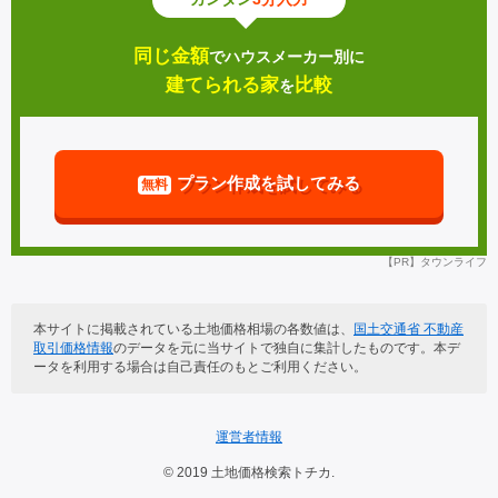
鹿島市
小城市
同じ金額
でハウスメーカー別に
嬉野市
神埼市
建てられる家
比較
を
吉野ヶ里町
基山町
プラン作成を試してみる
無料
上峰町
みやき町
玄海町
有田町
【PR】タウンライフ
大町町
江北町
本サイトに掲載されている土地価格相場の各数値は、
国土交通省 不動産
取引価格情報
のデータを元に当サイトで独自に集計したものです。本デ
ータを利用する場合は自己責任のもとご利用ください。
白石町
太良町
運営者情報
© 2019 土地価格検索トチカ.