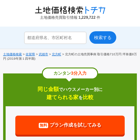
土地価格売買取引情報
1,229,722
件
土地価格検索
>
佐賀県
>
武雄市
>
北方町
>
北方町の土地売買事例 取引価格710万円 坪単価9万
円 (2019年第１四半期)
カンタン
3分入力
同じ金額
でハウスメーカー別に
建てられる家
比較
を
プラン作成を試してみる
無料