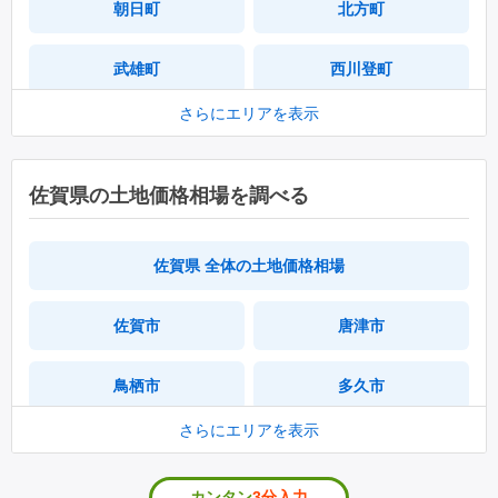
朝日町
北方町
武雄町
西川登町
さらにエリアを表示
東川登町
山内町
橘町
若木町
佐賀県の土地価格相場を調べる
武内町
佐賀県 全体の土地価格相場
佐賀市
唐津市
鳥栖市
多久市
さらにエリアを表示
伊万里市
武雄市
カンタン
3分入力